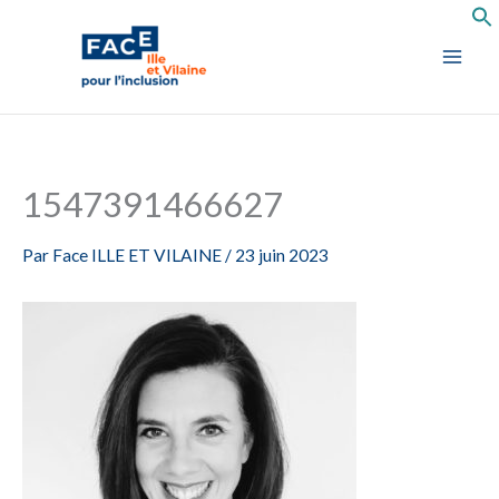
Aller
au
contenu
1547391466627
Par
Face ILLE ET VILAINE
/
23 juin 2023