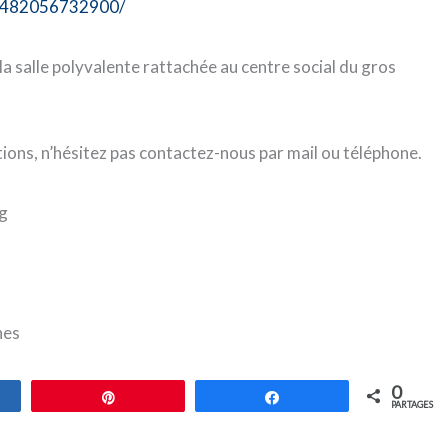
03482056732900/
a salle polyvalente rattachée au centre social du gros
tions, n’hésitez pas contactez-nous par mail ou téléphone.
g
nes
0
gez
Épingle
Partagez
PARTAGES