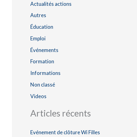
Actualités actions
e
Autres
r
Éducation
c
h
Emploi
e
Événements
r
Formation
Informations
:
Non classé
Videos
Articles récents
Evénement de clôture Wi Filles