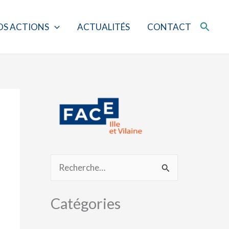
A
r
OS ACTIONS
ACTUALITÉS
CONTACT
c
h
i
v
e
s
R
e
Catégories
c
h