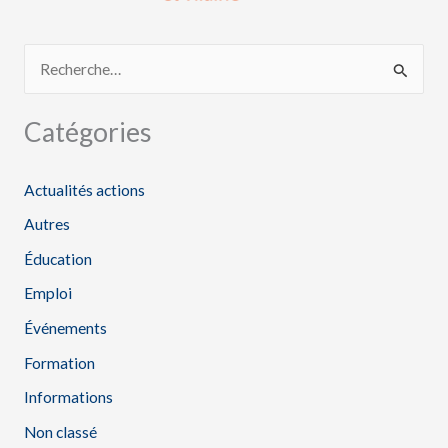
R
e
Catégories
c
h
Actualités actions
e
Autres
r
Éducation
c
h
Emploi
e
Événements
r
Formation
Informations
:
Non classé