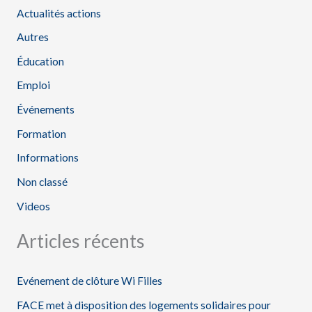
Actualités actions
e
Autres
r
Éducation
c
h
Emploi
e
Événements
r
Formation
Informations
:
Non classé
Videos
Articles récents
Evénement de clôture Wi Filles
FACE met à disposition des logements solidaires pour